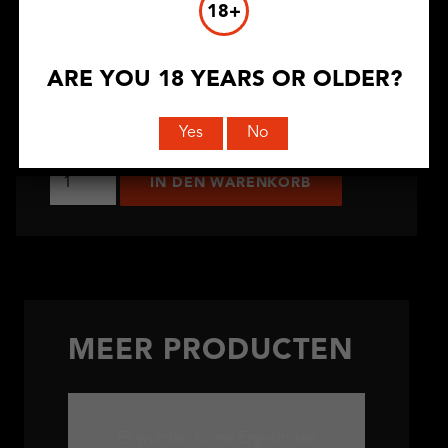
€
12,50
18+
Color
ARE YOU 18 YEARS OR OLDER?
Schoen maat
Yes
No
The
IN DEN WARENKORB
Stud
Sneakers
Menge
MEER PRODUCTEN
Es wurden keine Ergebnisse