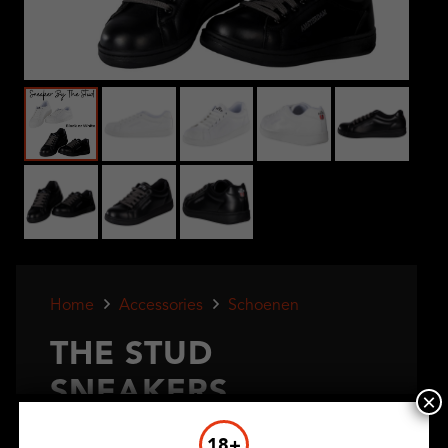
Home
Accessories
Schoenen
THE STUD
SNEAKERS
×
18+