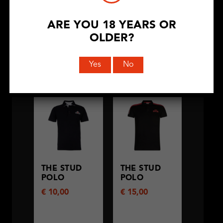
ARE YOU 18 YEARS OR
OLDER?
BEKIJK
BEKIJK
Yes
No
PRODUCT
PRODUCT
THE STUD
THE STUD
POLO
POLO
€
10,00
€
15,00