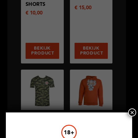
SHORTS
€
15,00
€
10,00
BEKIJK
BEKIJK
PRODUCT
PRODUCT
×
THE STUD
INDICA
ARMY
GRAFFITI
18+
€
10,00
€
12,50