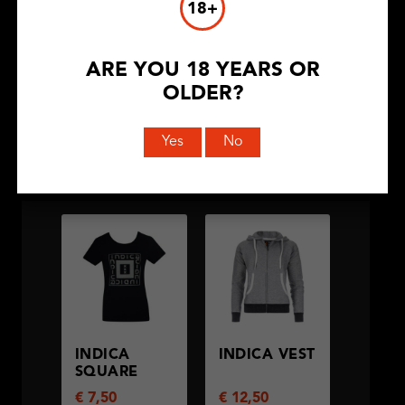
STRIPES
AMSTERDAM
18+
€
7,50
€
7,50
ARE YOU 18 YEARS OR
OLDER?
Yes
No
BEKIJK
BEKIJK
PRODUCT
PRODUCT
INDICA
INDICA VEST
SQUARE
€
7,50
€
12,50