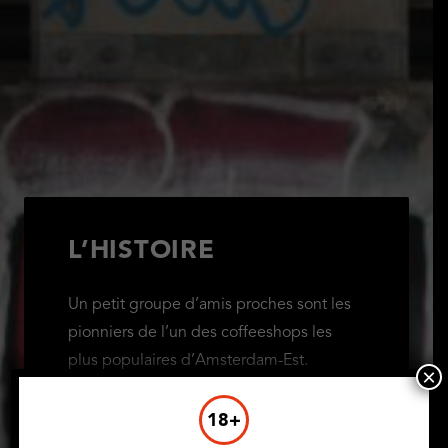
L’HISTOIRE
Un petit groupe d’amis proches sont les
pionniers de l’un des coffeeshops les
plus populaires d’Amsterdam-Est.
×
L’ancien logo avec le « Pitbull » sur le
devant indiquait clairement qu’il
18+
s’agissait d’un » Club de propriétaire de