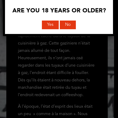
chiens » à l’époque. Mais bien sûr, ce
ARE YOU 18 YEARS OR OLDER?
n’était qu’un coffeeshop. Au moment
« Messieurs les agents » arrivaient à
Yes
No
l’improviste, le stock était toujours
rapidement caché dans le tuyaux de la
cuisinière à gaz. Cette gaziniere n’était
jamais allumé de tout façon.
Heureusement, ils n’ont jamais osé
regarder dans les tuyaux d’une cuisinière
à gaz, l’endroit étant difficile à fouiller.
Dès qu’ils étaient à nouveau dehors, la
marchandise était retirée du tuyau et
l’endroit redevenait un coffeeshop.
À l’époque, l’état d’esprit des lieux était
un peu » comme à la maison ». Nous