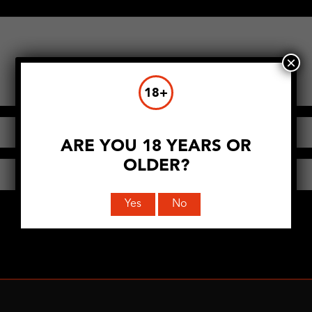
×
18+
ARE YOU 18 YEARS OR
OLDER?
Yes
No