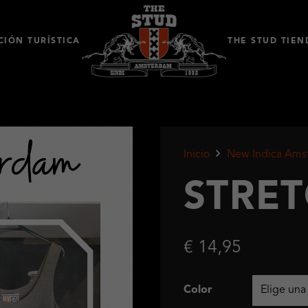
IÓN TURÍSTICA
THE STUD TIEN
Inicio
New Indica Ams
STRET
€
14,95
Color