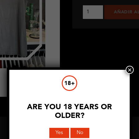
Stretch
AÑADIR A
Top
cantidad
×
18+
ARE YOU 18 YEARS OR
OLDER?
Yes
No