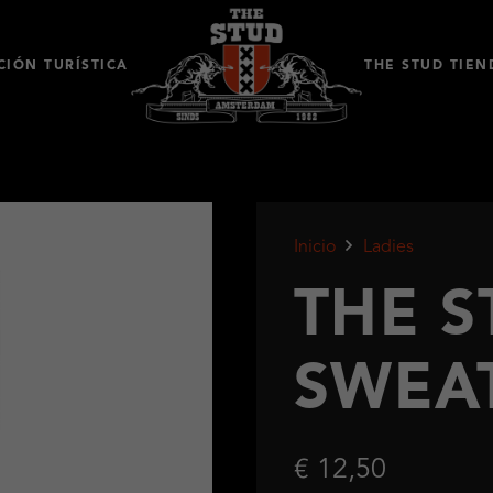
IÓN TURÍSTICA
THE STUD TIEN
Inicio
Ladies
THE S
SWEA
€
12,50