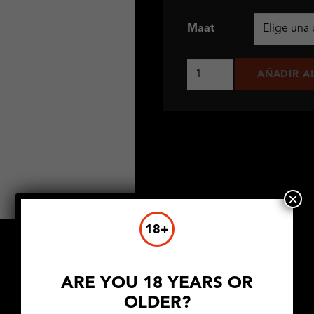
Maat
The
AÑADIR A
Stud
Sweatpants
cantidad
×
18+
ARE YOU 18 YEARS OR
OLDER?