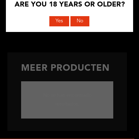
ARE YOU 18 YEARS OR OLDER?
Indica
AÑADIR AL CARRITO
Yes
No
Sweatpants
cantidad
MEER PRODUCTEN
No se han encontrado
resultados.