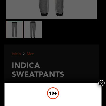
Inicio
Men
INDICA
SWEATPANTS
×
€
12,50
18+
Maat