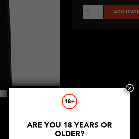
The
AGGIUNGI
Stud
Polo
quantità
×
18+
ARE YOU 18 YEARS OR
OLDER?