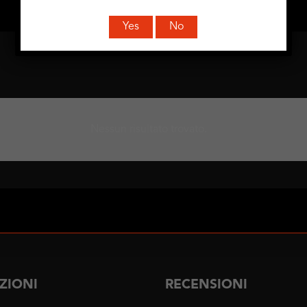
Yes
No
Nessun risultato trovato.
ZIONI
RECENSIONI