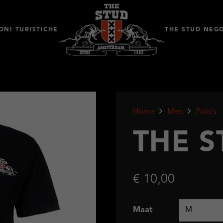
ONI TURISTICHE
THE STUD NEG
Home
Men
Polo's
THE 
€
10,00
Maat