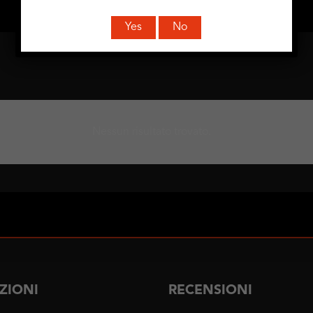
Yes
No
Nessun risultato trovato.
ZIONI
RECENSIONI