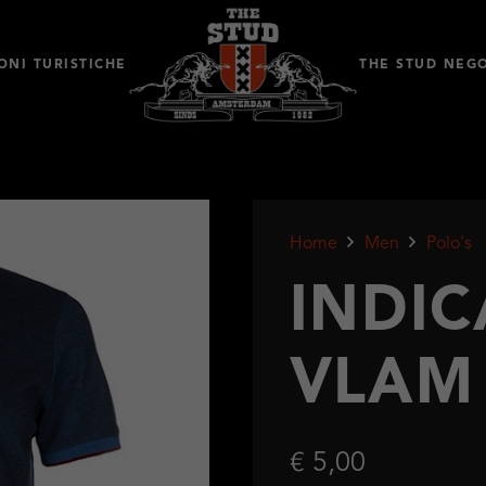
ONI TURISTICHE
THE STUD NEG
Home
Men
Polo's
INDIC
VLAM
€
5,00