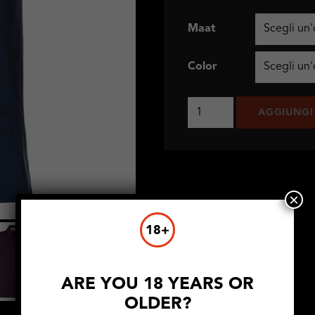
Maat
Color
Indica
AGGIUNGI
Polo
Vlam
quantità
×
18+
ARE YOU 18 YEARS OR
OLDER?