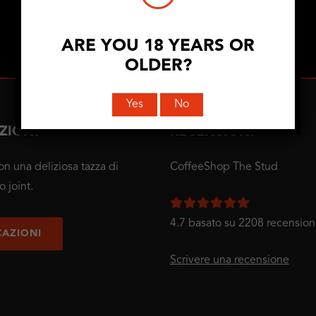
ARE YOU 18 YEARS OR
OLDER?
Yes
No
ZIONI
RECENSIONI
con una deliziosa tazza di
CoffeeShop The Stud
o joint.
4.7 basato su 2208 recensioni
CAZIONI
Scrivere una recensione